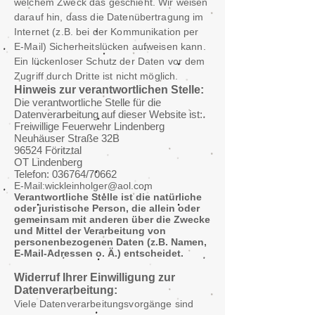
welchem Zweck das geschieht. Wir weisen
darauf hin, dass die Datenübertragung im
Internet (z.B. bei der Kommunikation per
E-Mail) Sicherheitslücken aufweisen kann.
Ein lückenloser Schutz der Daten vor dem
Zugriff durch Dritte ist nicht möglich.
Hinweis zur verantwortlichen Stelle:
Die verantwortliche Stelle für die
Datenverarbeitung auf dieser Website ist:
Freiwillige Feuerwehr Lindenberg
Neuhäuser Straße 32B
96524 Föritztal
OT Lindenberg
Telefon: 036764/70662
E-Mail:
wickleinholger@aol.com
Verantwortliche Stelle ist die natürliche
oder juristische Person, die allein oder
gemeinsam mit anderen über die Zwecke
und Mittel der Verarbeitung von
personenbezogenen Daten (z.B. Namen,
E-Mail-Adressen o. Ä.) entscheidet.
Widerruf Ihrer Einwilligung zur
Datenverarbeitung:
Viele Datenverarbeitungsvorgänge sind